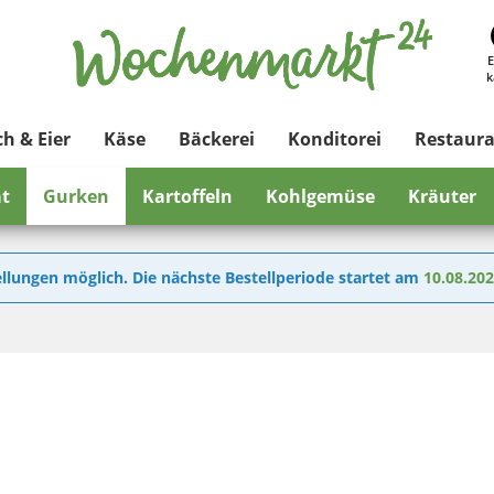
E
k
ch & Eier
Käse
Bäckerei
Konditorei
Restaur
at
Gurken
Kartoffeln
Kohlgemüse
Kräuter
llungen möglich. Die nächste Bestellperiode startet am
10.08.20