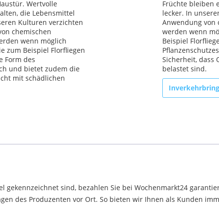
austür. Wertvolle
Früchte bleiben e
alten, die Lebensmittel
lecker. In unser
nseren Kulturen verzichten
Anwendung von c
von chemischen
werden wenn mög
werden wenn möglich
Beispiel Florfli
e zum Beispiel Florfliegen
Pflanzenschutzes
e Form des
Sicherheit, dass
ich und bietet zudem die
belastet sind.
cht mit schädlichen
Inverkehrbrin
el gekennzeichnet sind, bezahlen Sie bei Wochenmarkt24 garantier
en des Produzenten vor Ort. So bieten wir Ihnen als Kunden immer