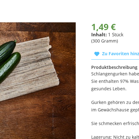
1,49 €
Inhalt:
1 Stück
(300 Gramm)
Zu Favoriten hin
Produktbeschreibung
Schlangengurken haben 
Sie enthalten 97% Wass
gesundes Leben.
Gurken gehören zu den
im Gewächshause gepf
Sie schmecken erfris
Lagerung: Nicht zu kal