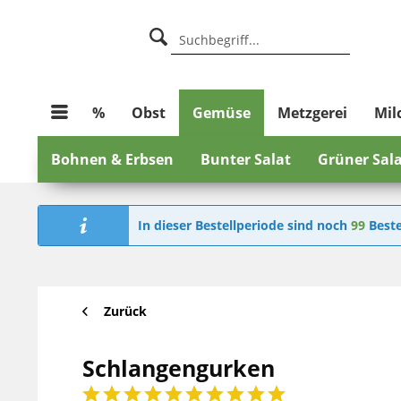
%
Obst
Gemüse
Metzgerei
Mil
Bohnen & Erbsen
Bunter Salat
Grüner Sal
In dieser Bestellperiode sind noch
99
Beste
Zurück
Schlangengurken