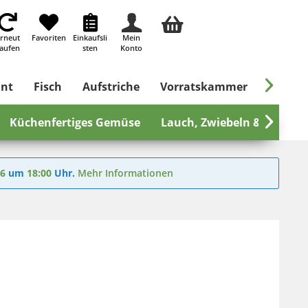
rneut
Favoriten
Einkaufsli
Mein
aufen
sten
Konto

ant
Fisch
Aufstriche
Vorratskammer
Süßes &
Küchenfertiges Gemüse
Lauch, Zwiebeln & mehr

26
um
18:00
Uhr.
Mehr Informationen