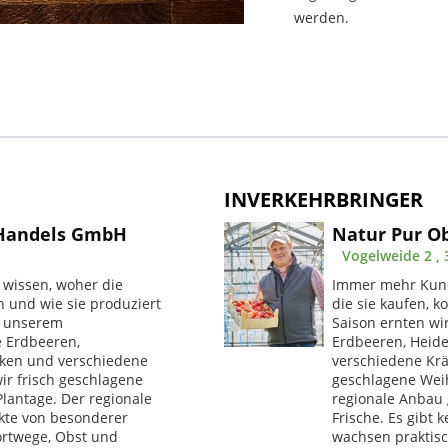
werden.
INVERKEHRBRINGER
 Handels GmbH
Natur Pur O
Vogelweide 2 , 
wissen, woher die
Immer mehr Kund
n und wie sie produziert
die sie kaufen, 
n unserem
Saison ernten wi
e Erdbeeren,
Erdbeeren, Heide
rken und verschiedene
verschiedene Krä
ir frisch geschlagene
geschlagene Wei
antage. Der regionale
regionale Anbau
kte von besonderer
Frische. Es gibt
portwege, Obst und
wachsen praktisch