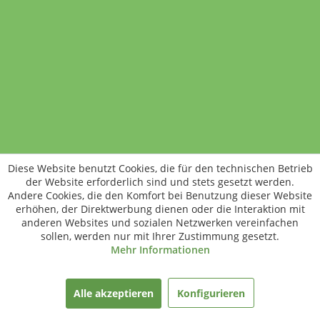
Seite
1
von
77
Standort wechseln
Rund um WM24
Datenschutz
AGB
Impressum
Kontakt
Vertrag widerrufen
Diese Website benutzt Cookies, die für den technischen Betrieb
ÖKO-KONTROLLSTELLEN-CODE: DE-ÖKO-006
der Website erforderlich sind und stets gesetzt werden.
Frischer, schneller, besser
Andere Cookies, die den Komfort bei Benutzung dieser Website
Die NEUE Wochenmarkt24-App für
erhöhen, der Direktwerbung dienen oder die Interaktion mit
anderen Websites und sozialen Netzwerken vereinfachen
Android & iOS ist da.
sollen, werden nur mit Ihrer Zustimmung gesetzt.
Mehr Informationen
gratis herunterladen
Alle akzeptieren
Konfigurieren