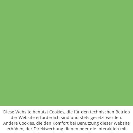
In den Warenkorb
Standort wechseln
Rund um WM24
Datenschutz
AGB
Impressum
Kontakt
Vertrag widerrufen
Diese Website benutzt Cookies, die für den technischen Betrieb
ÖKO-KONTROLLSTELLEN-CODE: DE-ÖKO-006
der Website erforderlich sind und stets gesetzt werden.
Frischer, schneller, besser
Andere Cookies, die den Komfort bei Benutzung dieser Website
Die NEUE Wochenmarkt24-App für
erhöhen, der Direktwerbung dienen oder die Interaktion mit