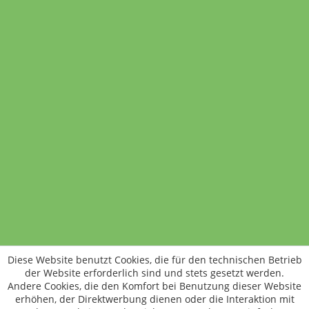
In den Warenkorb
Standort wechseln
Rund um WM24
Datenschutz
AGB
Impressum
Kontakt
Vertrag widerrufen
Diese Website benutzt Cookies, die für den technischen Betrieb
ÖKO-KONTROLLSTELLEN-CODE: DE-ÖKO-006
der Website erforderlich sind und stets gesetzt werden.
Frischer, schneller, besser
Andere Cookies, die den Komfort bei Benutzung dieser Website
Die NEUE Wochenmarkt24-App für
erhöhen, der Direktwerbung dienen oder die Interaktion mit