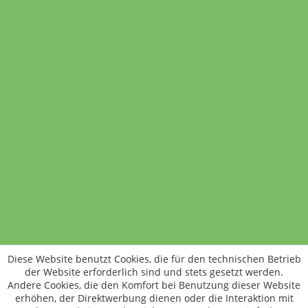
Variante wählen
Standort wechseln
Rund um WM24
Datenschutz
AGB
Impressum
Kontakt
Vertrag widerrufen
Diese Website benutzt Cookies, die für den technischen Betrieb
ÖKO-KONTROLLSTELLEN-CODE: DE-ÖKO-006
der Website erforderlich sind und stets gesetzt werden.
Frischer, schneller, besser
Andere Cookies, die den Komfort bei Benutzung dieser Website
Die NEUE Wochenmarkt24-App für
erhöhen, der Direktwerbung dienen oder die Interaktion mit