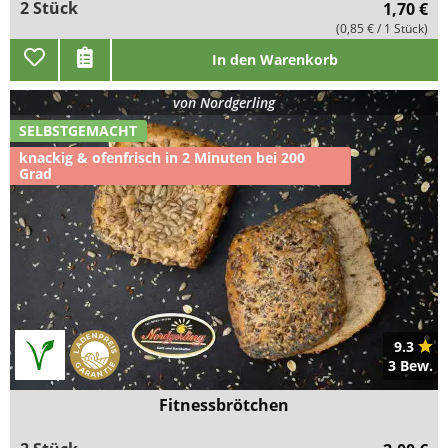
2 Stück
1,70 €
(0,85 € / 1 Stück)
In den Warenkorb
von
Nordgerling
SELBSTGEMACHT
knackig & ofenfrisch in 2 Minuten bei 200
Grad
9.3
3 Bew.
Fitnessbrötchen