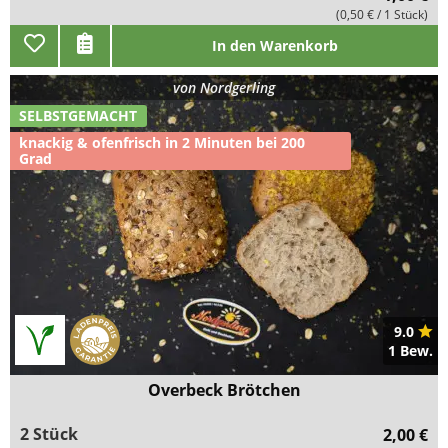
(0,50 € / 1 Stück)
In den Warenkorb
von
Nordgerling
SELBSTGEMACHT
knackig & ofenfrisch in 2 Minuten bei 200
Grad
9.0
1 Bew.
Overbeck Brötchen
2 Stück
2,00 €