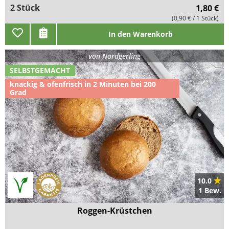
2 Stück
1,80 €
(0,90 € / 1 Stück)
In den Warenkorb
von
Nordgerling
SELBSTGEMACHT
knackig & ofenfrisch in 2 Minuten bei 200
Grad
10.0
1 Bew.
Roggen-Krüstchen