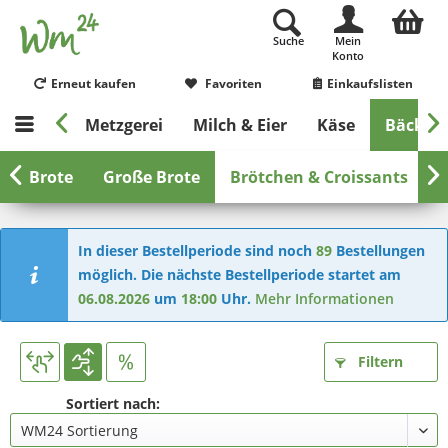
Suche
Mein
Konto
Erneut kaufen
Favoriten
Einkaufslisten


Gemüse
Metzgerei
Milch & Eier
Käse
Bäckere


ine Brote
Große Brote
Brötchen & Croissants
B
In dieser Bestellperiode sind noch
89
Bestellungen
möglich. Die nächste Bestellperiode startet am
06.08.2026
um
18:00
Uhr.
Mehr Informationen
Filtern
Sortiert nach: