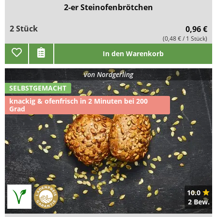
2-er Steinofenbrötchen
2 Stück
0,96 €
(0,48 € / 1 Stück)
In den Warenkorb
von
Nordgerling
SELBSTGEMACHT
knackig & ofenfrisch in 2 Minuten bei 200
Grad
10.0
2 Bew.