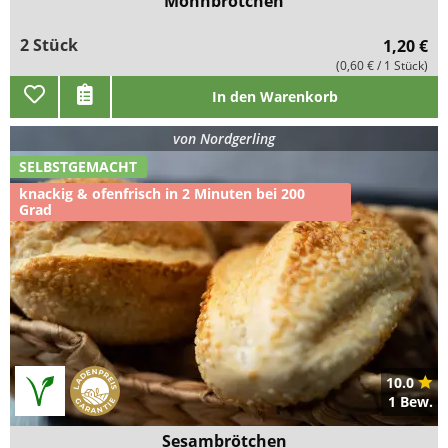
Mohnbrötchen
2 Stück
1,20 €
(0,60 € / 1 Stück)
In den Warenkorb
von
Nordgerling
SELBSTGEMACHT
knackig & ofenfrisch in 2 Minuten bei 200
Grad
10.0
1 Bew.
Sesambrötchen