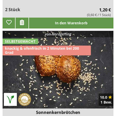
2 Stück
1,20 €
(0,60 € / 1 Stück)
In den Warenkorb
von
Nordgerling
SELBSTGEMACHT
knackig & ofenfrisch in 2 Minuten bei 200
Grad
10.0
1 Bew.
Sonnenkernbrötchen