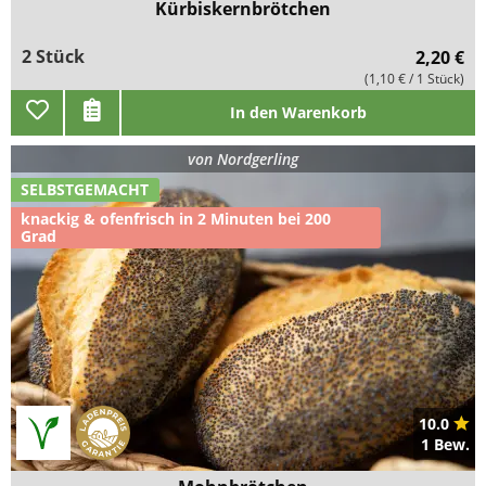
Kürbiskernbrötchen
2 Stück
2,20 €
(1,10 € / 1 Stück)
In den Warenkorb
von
Nordgerling
SELBSTGEMACHT
knackig & ofenfrisch in 2 Minuten bei 200
Grad
10.0
1 Bew.