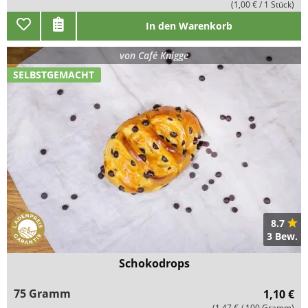
(1,00 € / 1 Stück)
In den Warenkorb
von
Café Knigge
SELBSTGEMACHT
8.7
3 Bew.
Schokodrops
75 Gramm
1,10 €
(1,47 € / 100 Gramm)