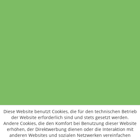
Äpfel Kesse Biene
200 Gramm
3,90 €
(1,95 € / 100 Gramm)
In den Warenkorb
Standort wechseln
Rund um WM24
Datenschutz
AGB
Impressum
Kontakt
Vertrag widerrufen
Diese Website benutzt Cookies, die für den technischen Betrieb
ÖKO-KONTROLLSTELLEN-CODE: DE-ÖKO-006
der Website erforderlich sind und stets gesetzt werden.
Frischer, schneller, besser
Andere Cookies, die den Komfort bei Benutzung dieser Website
Die NEUE Wochenmarkt24-App für
erhöhen, der Direktwerbung dienen oder die Interaktion mit
anderen Websites und sozialen Netzwerken vereinfachen
Android & iOS ist da.