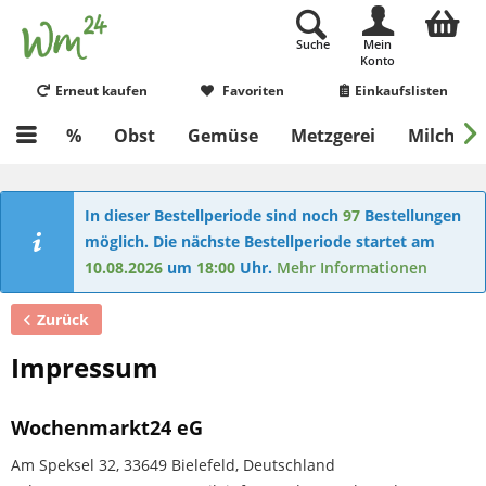
Suche
Mein
Konto
Erneut kaufen
Favoriten
Einkaufslisten

%
Obst
Gemüse
Metzgerei
Milch & E
In dieser Bestellperiode sind noch
97
Bestellungen
möglich. Die nächste Bestellperiode startet am
10.08.2026
um
18:00
Uhr.
Mehr Informationen
Zurück
Impressum
Wochenmarkt24 eG
Am Speksel 32, 33649 Bielefeld, Deutschland