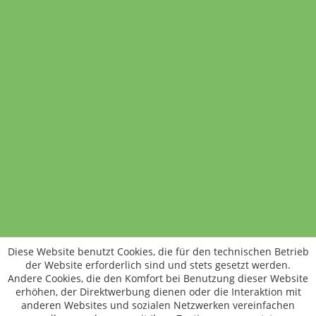
Eisbergsalat
1 Stück
2,39 €
Variante wählen
Standort wechseln
Rund um WM24
Datenschutz
AGB
Impressum
Kontakt
Vertrag widerrufen
Diese Website benutzt Cookies, die für den technischen Betrieb
ÖKO-KONTROLLSTELLEN-CODE: DE-ÖKO-006
der Website erforderlich sind und stets gesetzt werden.
Frischer, schneller, besser
Andere Cookies, die den Komfort bei Benutzung dieser Website
Die NEUE Wochenmarkt24-App für
erhöhen, der Direktwerbung dienen oder die Interaktion mit
anderen Websites und sozialen Netzwerken vereinfachen
Android & iOS ist da.