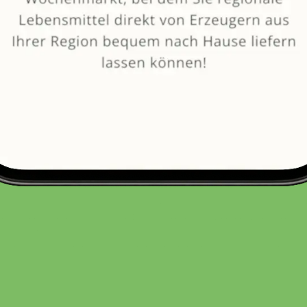
von
Fruchtland
Spanien
Dienstag: Ruhetag
5.0
1 Bew.