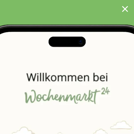
Suche
Mein
Konto
Erneut kaufen
Favoriten
Einkaufslisten

%
Obst
Gemüse
Metzgerei
Milch & E


n & Süßkartoffeln
Spargel
Sellerie
Tomaten
In dieser Bestellperiode sind noch
99
Bestellungen
möglich. Die nächste Bestellperiode startet am
10.08.2026
um
18:00
Uhr.
Mehr Informationen
Filtern
Sortiert nach: