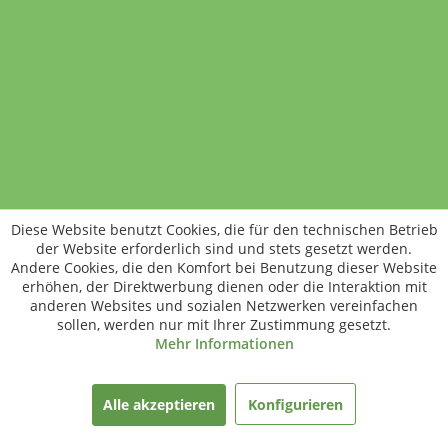
Standort wechseln
Rund um WM24
Datenschutz
AGB
Impressum
Kontakt
Vertrag widerrufen
Diese Website benutzt Cookies, die für den technischen Betrieb
ÖKO-KONTROLLSTELLEN-CODE: DE-ÖKO-006
der Website erforderlich sind und stets gesetzt werden.
Frischer, schneller, besser
Andere Cookies, die den Komfort bei Benutzung dieser Website
Die NEUE Wochenmarkt24-App für
erhöhen, der Direktwerbung dienen oder die Interaktion mit
anderen Websites und sozialen Netzwerken vereinfachen
Android & iOS ist da.
sollen, werden nur mit Ihrer Zustimmung gesetzt.
Mehr Informationen
gratis herunterladen
Alle akzeptieren
Konfigurieren