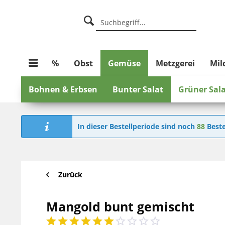
%
Obst
Gemüse
Metzgerei
Mil
Bohnen & Erbsen
Bunter Salat
Grüner Sal
In dieser Bestellperiode sind noch
88
Beste
Zurück
Mangold bunt gemischt