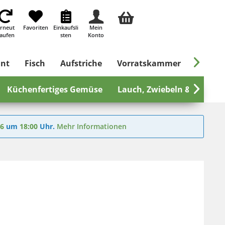
rneut
Favoriten
Einkaufsli
Mein
aufen
sten
Konto

ant
Fisch
Aufstriche
Vorratskammer
Süßes &
Küchenfertiges Gemüse
Lauch, Zwiebeln & mehr

26
um
18:00
Uhr.
Mehr Informationen