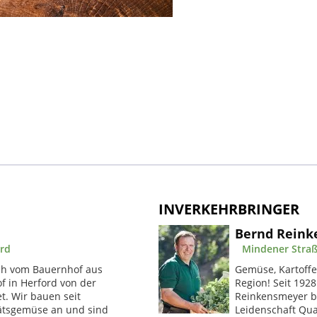
INVERKEHRBRINGER
Bernd Rein
ord
Mindener Straß
isch vom Bauernhof aus
Gemüse, Kartoffel
of in Herford von der
Region! Seit 1928
t. Wir bauen seit
Reinkensmeyer be
tätsgemüse an und sind
Leidenschaft Qua