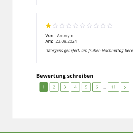
Von:
Anonym
Am:
23.08.2024
"Morgens geliefert, am frühen Nachmittag berei
Bewertung schreiben
1
2
3
4
5
6
...
11