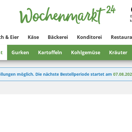
E
k
ch & Eier
Käse
Bäckerei
Konditorei
Restaur
at
Gurken
Kartoffeln
Kohlgemüse
Kräuter
llungen möglich. Die nächste Bestellperiode startet am
07.08.20