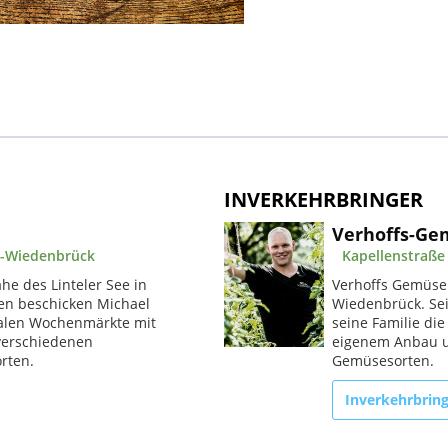
INVERKEHRBRINGER
Verhoffs-Ge
a-Wiedenbrück
Kapellenstraße
he des Linteler See in
Verhoffs Gemüseho
ren beschicken Michael
Wiedenbrück. Sei
onalen Wochenmärkte mit
seine Familie di
verschiedenen
eigenem Anbau u
rten.
Gemüsesorten.
Inverkehrbrin