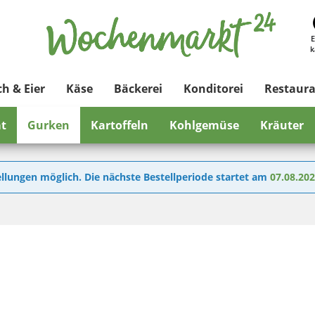
E
k
ch & Eier
Käse
Bäckerei
Konditorei
Restaur
at
Gurken
Kartoffeln
Kohlgemüse
Kräuter
llungen möglich. Die nächste Bestellperiode startet am
07.08.20