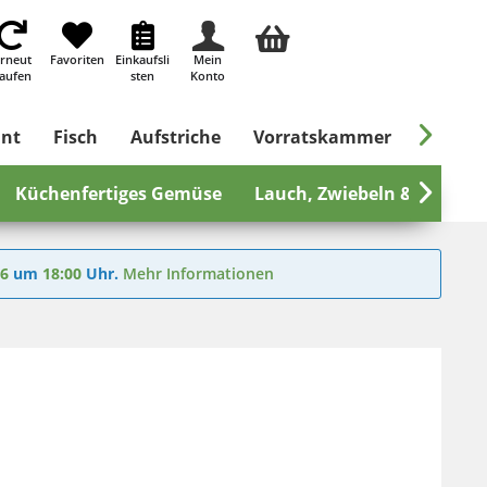
rneut
Favoriten
Einkaufsli
Mein
aufen
sten
Konto

ant
Fisch
Aufstriche
Vorratskammer
Süßes &
Küchenfertiges Gemüse
Lauch, Zwiebeln & mehr

26
um
18:00
Uhr.
Mehr Informationen