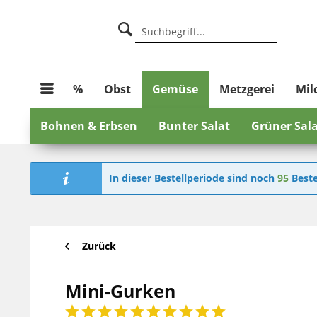
%
Obst
Gemüse
Metzgerei
Mil
Bohnen & Erbsen
Bunter Salat
Grüner Sal
In dieser Bestellperiode sind noch
95
Beste
Zurück
Mini-Gurken