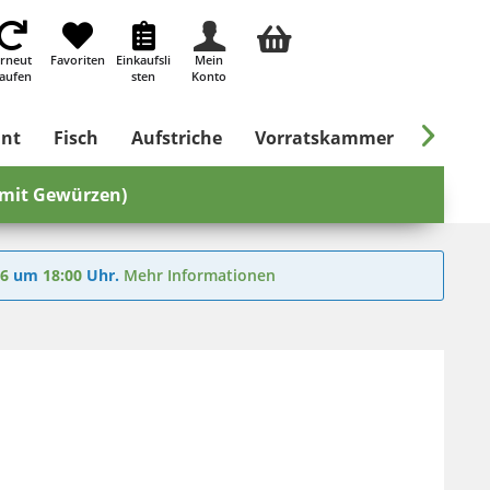
rneut
Favoriten
Einkaufsli
Mein
aufen
sten
Konto

ant
Fisch
Aufstriche
Vorratskammer
Süßes &
(mit Gewürzen)
26
um
18:00
Uhr.
Mehr Informationen