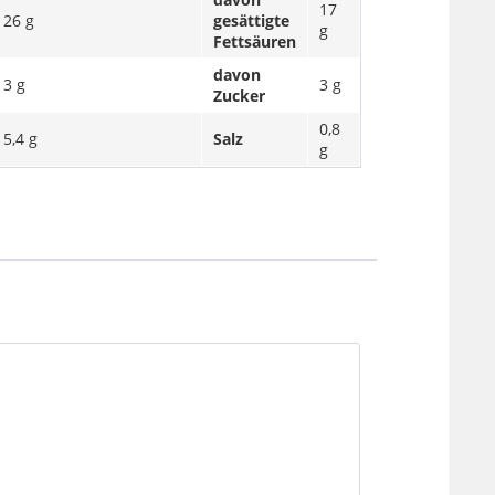
17
26 g
gesättigte
g
Fettsäuren
davon
3 g
3 g
Zucker
0,8
5,4 g
Salz
g