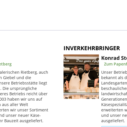
INVERKEHRBRINGER
Konrad St
etberg
Zum Papenfo
alerischen Rietberg, auch
Unser Betrieb
n Giebel und die
bekannt als d
ere Betriebsstätte liegt
Landesgartens
l. Die ursprüngliche
beschaulichen
eres Betriebs reicht über
landwirtschaf
2003 haben wir uns auf
Generationen
 aus aller Welt
Käsespezialit
terten wir unser Sortiment
erweiterten 
nd unser neuer Käse-
und unser ne
 Bauzeit ausgeliefert.
ausgeliefert.