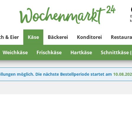
E
k
ch & Eier
Käse
Bäckerei
Konditorei
Restaur
Weichkäse
Frischkäse
Hartkäse
Schnittkäse 
llungen möglich. Die nächste Bestellperiode startet am
10.08.20