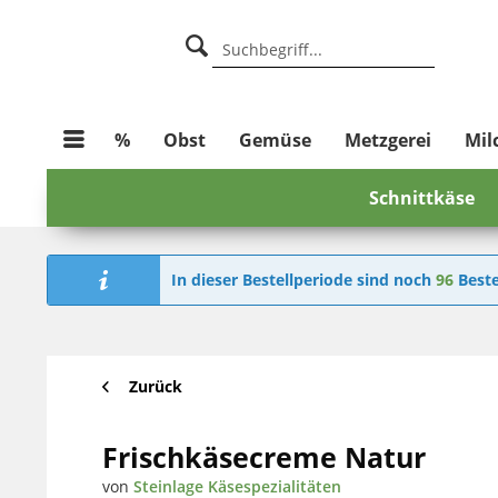
%
Obst
Gemüse
Metzgerei
Mil
Schnittkäse
In dieser Bestellperiode sind noch
96
Beste
Zurück
Frischkäsecreme Natur
von
Steinlage Käsespezialitäten