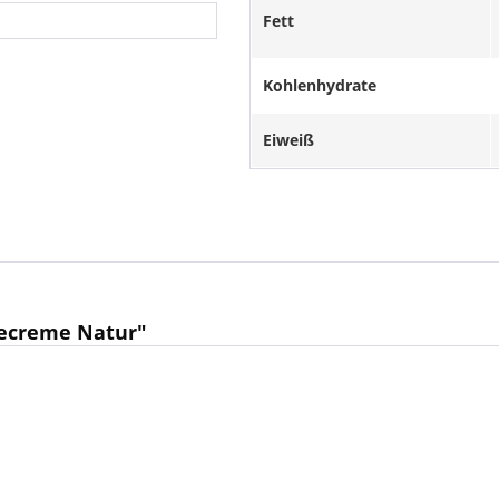
Fett
Kohlenhydrate
Eiweiß
ecreme Natur"