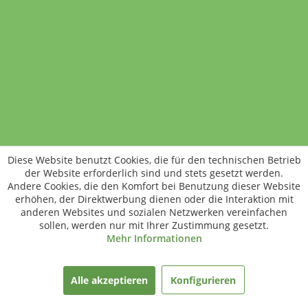
Seite
1
von
1
Standort wechseln
Rund um WM24
Datenschutz
AGB
Impressum
Kontakt
Vertrag widerrufen
Diese Website benutzt Cookies, die für den technischen Betrieb
ÖKO-KONTROLLSTELLEN-CODE: DE-ÖKO-006
der Website erforderlich sind und stets gesetzt werden.
Frischer, schneller, besser
Andere Cookies, die den Komfort bei Benutzung dieser Website
Die NEUE Wochenmarkt24-App für
erhöhen, der Direktwerbung dienen oder die Interaktion mit
anderen Websites und sozialen Netzwerken vereinfachen
Android & iOS ist da.
sollen, werden nur mit Ihrer Zustimmung gesetzt.
Mehr Informationen
gratis herunterladen
Alle akzeptieren
Konfigurieren