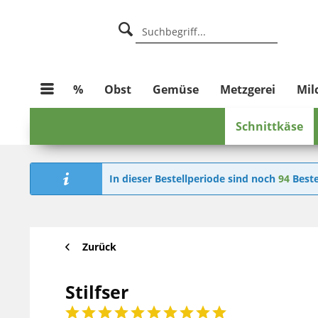
%
Obst
Gemüse
Metzgerei
Mil
Schnittkäse
In dieser Bestellperiode sind noch
94
Beste
Zurück
Stilfser