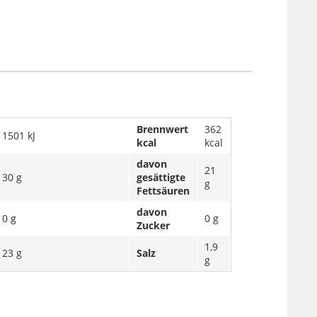
Brennwert
362
1501 kJ
kcal
kcal
davon
21
30 g
gesättigte
g
Fettsäuren
davon
0 g
0 g
Zucker
1,9
23 g
Salz
g