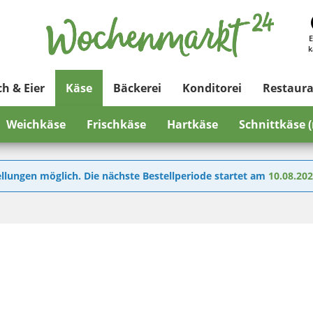
E
k
ch & Eier
Käse
Bäckerei
Konditorei
Restaur
Weichkäse
Frischkäse
Hartkäse
Schnittkäse 
llungen möglich. Die nächste Bestellperiode startet am
10.08.20