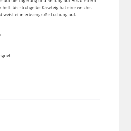
e auf die Lagerung und Reifung auf Holzbrettern
 hell- bis strohgelbe Käseteig hat eine weiche,
d weist eine erbsengroße Lochung auf.
h
ignet