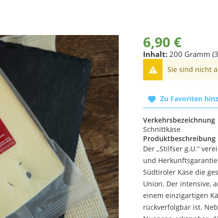
6,90 €
Inhalt:
200 Gramm (3
Sie sind nicht 
Zu Favoriten hin
Verkehrsbezeichnung
Schnittkäse
Produktbeschreibung
Der „Stilfser g.U.“ vere
und Herkunftsgarantie i
Südtiroler Käse die g
Union. Der intensive,
einem einzigartigen Kä
rückverfolgbar ist. Neb