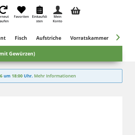
rneut
Favoriten
Einkaufsli
Mein
aufen
sten
Konto

ant
Fisch
Aufstriche
Vorratskammer
Süßes &
(mit Gewürzen)
26
um
18:00
Uhr.
Mehr Informationen