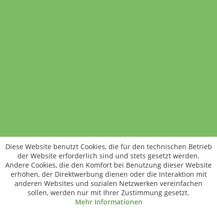
1
2
3
Seite
1
von
3
Standort wechseln
Rund um WM24
Datenschutz
AGB
Impressum
Kontakt
Vertrag widerrufen
Diese Website benutzt Cookies, die für den technischen Betrieb
ÖKO-KONTROLLSTELLEN-CODE: DE-ÖKO-006
der Website erforderlich sind und stets gesetzt werden.
Frischer, schneller, besser
Andere Cookies, die den Komfort bei Benutzung dieser Website
Die NEUE Wochenmarkt24-App für
erhöhen, der Direktwerbung dienen oder die Interaktion mit
anderen Websites und sozialen Netzwerken vereinfachen
Android & iOS ist da.
sollen, werden nur mit Ihrer Zustimmung gesetzt.
Mehr Informationen