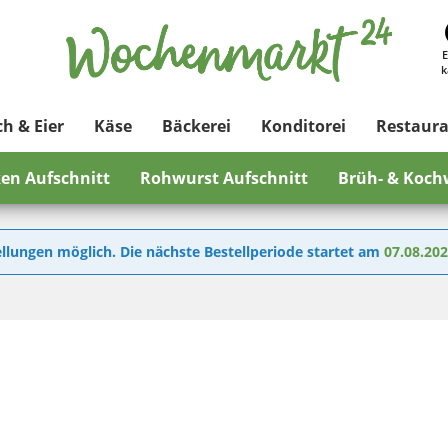
E
k
ch & Eier
Käse
Bäckerei
Konditorei
Restaur
en Aufschnitt
Rohwurst Aufschnitt
Brüh- & Koch
llungen möglich. Die nächste Bestellperiode startet am
07.08.20