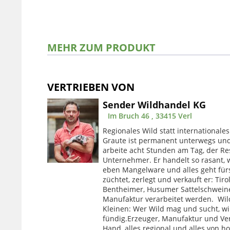
MEHR ZUM PRODUKT
VERTRIEBEN VON
Sender Wildhandel KG
Im Bruch 46 , 33415 Verl
Regionales Wild statt internationales
Graute ist permanent unterwegs und
arbeite acht Stunden am Tag, der Res
Unternehmer. Er handelt so rasant, wi
eben Mangelware und alles geht fürs
züchtet, zerlegt und verkauft er: Tir
Bentheimer, Husumer Sattelschweine.
Manufaktur verarbeitet werden. Wi
Kleinen: Wer Wild mag und sucht, wi
fündig.Erzeuger, Manufaktur und Ver
Hand, alles regional und alles von ho