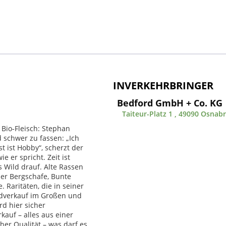
INVERKEHRBRINGER
Bedford GmbH + Co. KG
Taiteur-Platz 1 , 49090 Osnab
 Bio-Fleisch: Stephan
 schwer zu fassen: „Ich
t ist Hobby“, scherzt der
e er spricht. Zeit ist
 Wild drauf. Alte Rassen
oler Bergschafe, Bunte
 Raritäten, die in seiner
ldverkauf im Großen und
rd hier sicher
kauf – alles aus einer
her Qualität – was darf es