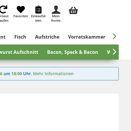
rneut
Favoriten
Einkaufsli
Mein
aufen
sten
Konto

ant
Fisch
Aufstriche
Vorratskammer
Süßes &
wurst Aufschnitt
Bacon, Speck & Bacon
Wurst zu

26
um
18:00
Uhr.
Mehr Informationen