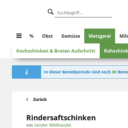
%
Obst
Gemüse
Metzgerei
Mil
Kochschinken & Braten Aufschnitt
Rohschink
In dieser Bestellperiode sind noch
88
Beste
Zurück
Rindersaftschinken
von
Sender Wildhandel