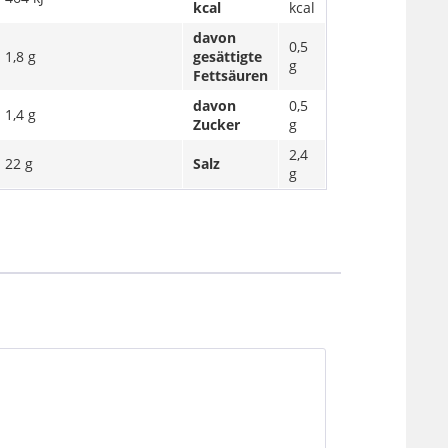
kcal
kcal
davon
0,5
1,8 g
gesättigte
g
Fettsäuren
davon
0,5
1,4 g
Zucker
g
2,4
22 g
Salz
g