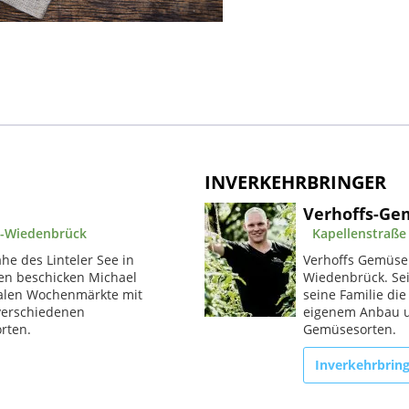
INVERKEHRBRINGER
Verhoffs-Ge
a-Wiedenbrück
Kapellenstraße
he des Linteler See in
Verhoffs Gemüseho
ren beschicken Michael
Wiedenbrück. Sei
onalen Wochenmärkte mit
seine Familie di
verschiedenen
eigenem Anbau u
rten.
Gemüsesorten.
Inverkehrbrin