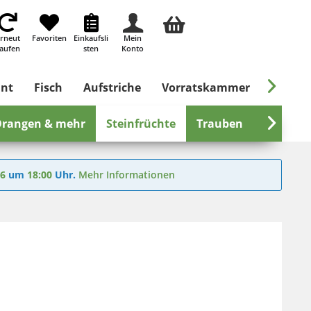
rneut
Favoriten
Einkaufsli
Mein
aufen
sten
Konto

ant
Fisch
Aufstriche
Vorratskammer
Süßes &
rangen & mehr
Steinfrüchte
Trauben
Tropisch

26
um
18:00
Uhr.
Mehr Informationen