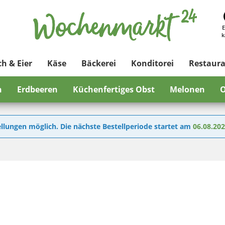
E
k
ch & Eier
Käse
Bäckerei
Konditorei
Restaur
n
Erdbeeren
Küchenfertiges Obst
Melonen
O
llungen möglich. Die nächste Bestellperiode startet am
06.08.20