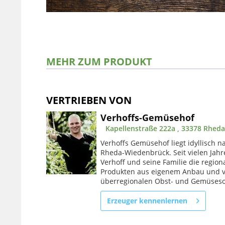
MEHR ZUM PRODUKT
VERTRIEBEN VON
Verhoffs-Gemüsehof
Kapellenstraße 222a , 33378 Rhed
Verhoffs Gemüsehof liegt idyllisch na
Rheda-Wiedenbrück. Seit vielen Jah
Verhoff und seine Familie die regi
Produkten aus eigenem Anbau und 
überregionalen Obst- und Gemüseso
Erzeuger kennenlernen