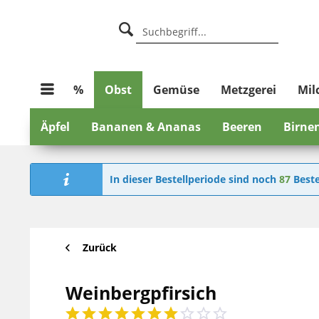
%
Obst
Gemüse
Metzgerei
Mil
Äpfel
Bananen & Ananas
Beeren
Birne
In dieser Bestellperiode sind noch
87
Beste
Zurück
Weinbergpfirsich