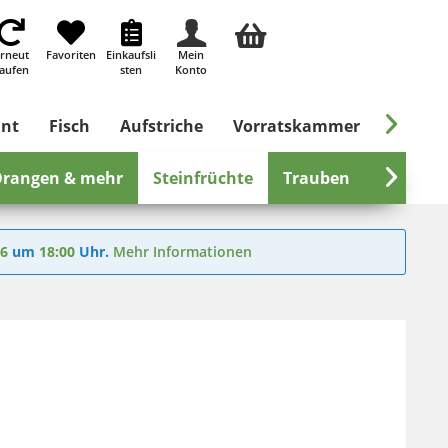
rneut
Favoriten
Einkaufsli
Mein
aufen
sten
Konto

ant
Fisch
Aufstriche
Vorratskammer
Süßes &
rangen & mehr
Steinfrüchte
Trauben
Tropisch

26
um
18:00
Uhr.
Mehr Informationen