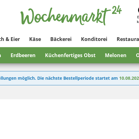
E
k
ch & Eier
Käse
Bäckerei
Konditorei
Restaur
n
Erdbeeren
Küchenfertiges Obst
Melonen
O
llungen möglich. Die nächste Bestellperiode startet am
10.08.20