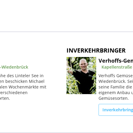
INVERKEHRBRINGER
Verhoffs-Ge
a-Wiedenbrück
Kapellenstraße
he des Linteler See in
Verhoffs Gemüseho
ren beschicken Michael
Wiedenbrück. Sei
onalen Wochenmärkte mit
seine Familie di
verschiedenen
eigenem Anbau u
rten.
Gemüsesorten.
Inverkehrbrin