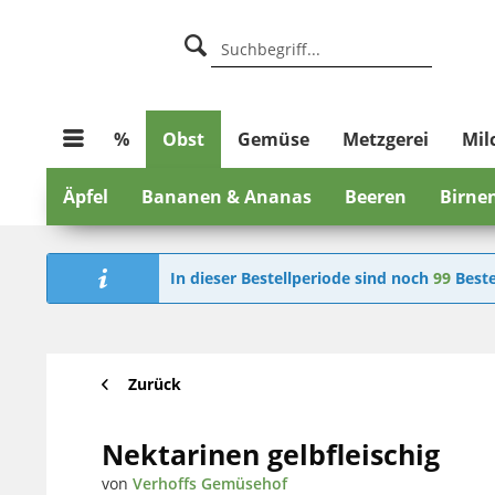
%
Obst
Gemüse
Metzgerei
Mil
Äpfel
Bananen & Ananas
Beeren
Birne
In dieser Bestellperiode sind noch
99
Beste
Zurück
Nektarinen gelbfleischig
von
Verhoffs Gemüsehof