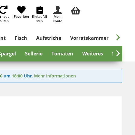
rneut
Favoriten
Einkaufsli
Mein
aufen
sten
Konto

ant
Fisch
Aufstriche
Vorratskammer
Süßes &
Spargel
Sellerie
Tomaten
Weiteres
Salat & 

26
um
18:00
Uhr.
Mehr Informationen