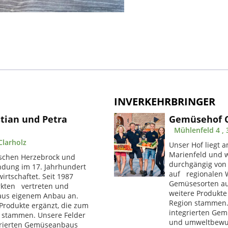
INVERKEHRBRINGER
tian und Petra
Gemüsehof Cl
Mühlenfeld 4 ,
Clarholz
Unser Hof liegt 
Marienfeld und w
ischen Herzebrock und
durchgängig von u
ndung im 17. Jahrhundert
auf regionalen 
rtschaftet. Seit 1987
Gemüsesorten au
kten vertreten und
weitere Produkte
aus eigenem Anbau an.
Region stammen.
Produkte ergänzt, die zum
integrierten Gem
n stammen. Unsere Felder
und umweltbewus
grierten Gemüseanbaus