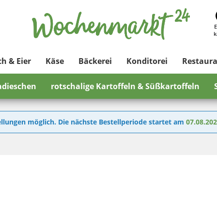
E
k
ch & Eier
Käse
Bäckerei
Konditorei
Restaur
adieschen
rotschalige Kartoffeln & Süßkartoffeln
llungen möglich. Die nächste Bestellperiode startet am
07.08.20