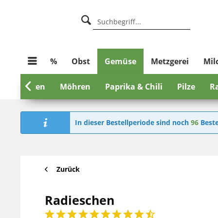
%
Obst
Gemüse
Metzgerei
Mil
initomaten

Möhren
Paprika & Chili
Pilze
R
In dieser Bestellperiode sind noch
96
Beste
Zurück
Radieschen