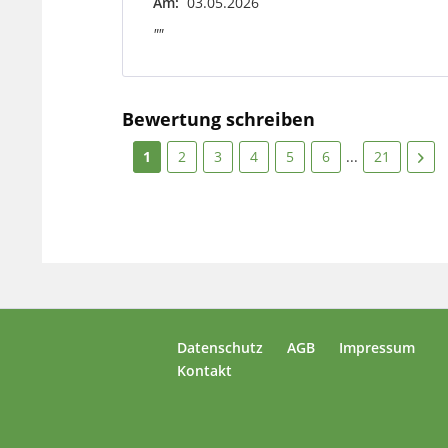
Am:
03.05.2026
""
Bewertung schreiben
1
2
3
4
5
6
...
21
Datenschutz
AGB
Impressum
Kontakt